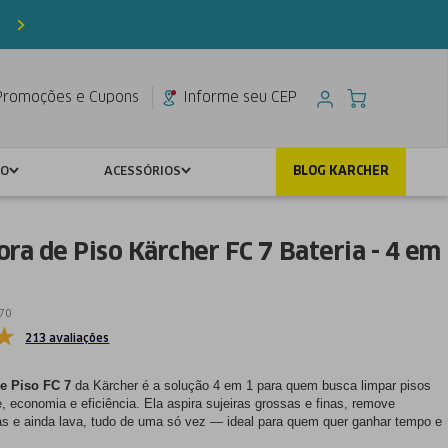
Pagamento
utilizando até
2 cartões
Promoções e Cupons
Informe seu CEP
SO
ACESSÓRIOS
BLOG KARCHER
ra de Piso Kärcher FC 7 Bateria - 4 em
70
213 avaliações
e Piso FC 7
da Kärcher é a solução 4 em 1 para quem busca limpar pisos
, economia e eficiência. Ela aspira sujeiras grossas e finas, remove
 e ainda lava, tudo de uma só vez — ideal para quem quer ganhar tempo e
nte impecável com o menor esforço.