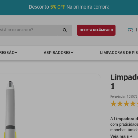
Desconto
5% OFF
Na primeira compra
tá procurando?
OFERTA RELÂMPAGO
PRESSÃO
ASPIRADORES
LIMPADORAS DE PI
Limpado
1
Referência:
105573
A L
impadora d
com praticidade
manchas úmidas
deixar o ambie
Veja mais +