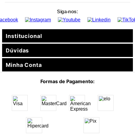
Siga-nos:
Institucional
Dúvidas
Sobre a Kärcher
Assistência Técnica
Minha Conta
Segurança
Formas de Pagamento
Promoções e Cupons
Minha Conta
Formas de Pagamento:
Garantia
Meus Pedidos
Devoluções
Entrega
Termos e Condições
Política de Privacidade