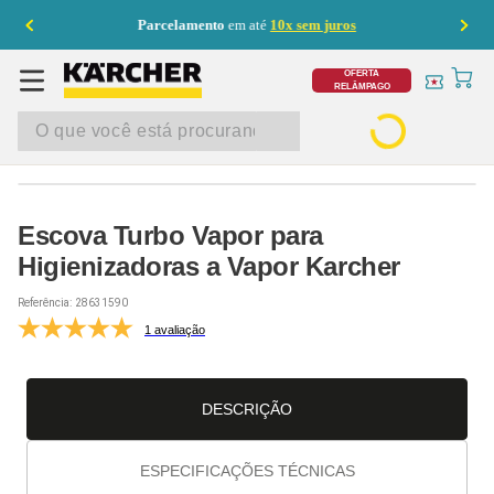
Parcelamento
em até
10x sem juros
OFERTA
RELÂMPAGO
Escova Turbo Vapor para
Higienizadoras a Vapor Karcher
Referência:
28631590
1 avaliação
DESCRIÇÃO
ESPECIFICAÇÕES TÉCNICAS