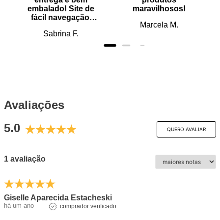
embalado! Site de
maravilhosos!
fácil navegação.
Marcela M.
Recomendo
Sabrina F.
Avaliações
5.0
QUERO AVALIAR
1 avaliação
Giselle Aparecida Estacheski
há um ano
comprador verificado