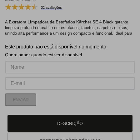
32 avaliações
A
Extratora Limpadora de Estofados Kärcher SE 4 Black
garante
limpeza profunda e prática em estofados, tapetes, carpetes e pisos,
unindo alta performance a um design compacto e funcional. Ideal para
uso doméstico e comercial.
Este produto não está disponível no momento
Principais Características:
Quero saber quando estiver disponível
Potência de 1600W:
Remove sujeiras e manchas difíceis com
eficiência.
Tanque de 15 Litros:
Maior autonomia, com 4L para água limpa
e 4L para água suja.
Vazão Máxima de 31 l/s:
Limpeza rápida e eficaz,
economizando tempo.
Função Soprador:
Facilita a remoção de sujeiras soltas e
acelera a secagem.
ENVIAR
Alcance Ampliado:
Mangueira de 1,7 m e cabo elétrico de 5 m
para maior área de trabalho.
Design Compacto e Ergonômico:
Leve (7,5 kg) e fácil de
transportar.
DESCRIÇÃO
Acessórios Inclusos: